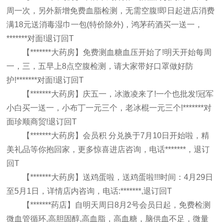
周一次，另外新增免费血脂检测，无需空腹!即日起进店消费
满18元送消毒湿巾一包(特价除外)，鸿茅药酒买一送一，
*******对面!退订回T
【*******大药房】免费测血糖血压开始了!明天开始每周
一，三，五早上8点空腹检测，请大家带好口罩做好防
护!*******对面!退订回T
【*******大药房】庆五一，冰激凌来了!一个也批发!冠军
小白买一送一，小布丁一元三个，老冰棍一元三个!*******对
面珍顺商贸!退订回T
【*******大药房】会员积 分兑换于7月10日开始啦，精
美礼品等你抱回家，更多惊喜进店咨询，电话*******，退订
回T
【*******大药房】送鸡蛋啦，送鸡蛋啦!!!时间：4月29日
至5月1日，详情店内咨询，电话:*******,退订回T
【*******药店】自明天周日8月2号会员日起，免费检测
微血管循环,高胆固醇,高血脂，高血糖，脑供血不足，微量