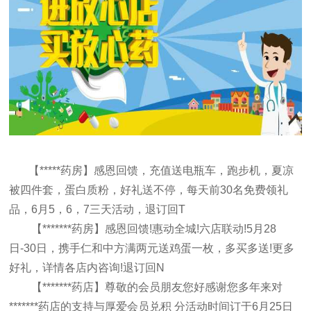
【*****药房】感恩回馈，充值送电瓶车，跑步机，夏凉
被四件套，蛋白质粉，好礼送不停，每天前30名免费领礼
品，6月5，6，7三天活动，退订回T
【*******药房】感恩回馈!惠动全城!六店联动!5月28
日-30日，携手仁和中方满两元送鸡蛋一枚，多买多送!更多
好礼，详情各店内咨询!退订回N
【*******药店】尊敬的会员朋友您好感谢您多年来对
*******药店的支持与厚爱会员兑积 分活动时间订于6月25日