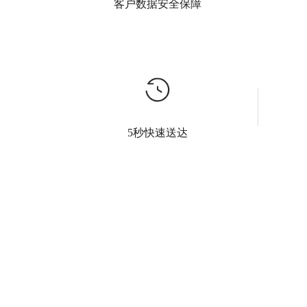
客户数据安全保障
安全保障客户数据
短信群发平台采用阿里云安全保护，使用多
短信价
层防火墙，数据加密传输，保障客户数据万
状态，
5秒快速送达
无一失。帮客户解决安全问题
5秒快速送达
极速稳定，无需等待，承诺5秒必达,营销/会
7x2
员通知/彩信到达率高达99%,发送速率更快,支
持大批量发送，100万号码一键发送