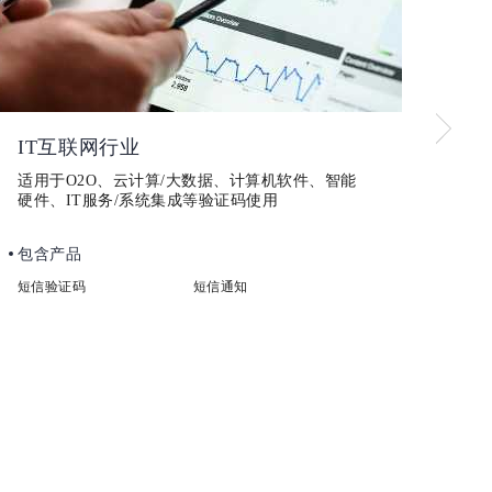
购买短信16万条
7小时前
教育培训行业
金
适用于学校、幼儿园、培训机构、宣传推广、招生
适用
培训、上课通知、作业通知等
行通
使用场景
使用
学校开学
课间通知
银行
学校招生
培训推广
股票