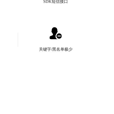
SDK短信接口
SDK短信接口
接收号，
短信短信平台API简单明了，10分钟轻松搞定
 短信三
接入！短信接口支持JAVA、C++、Python、
控 短信
C、PHP、C#、GO、Ruby、JavaScript等语
关键字/黑名单极少
。帮助客
言，完美实现二次开发短信群发平台接入快
捷迅速。
关键字/黑名单极少
，速度
发送速度快，重点要关键字黑名单少,确保到
工审核喔
达率高