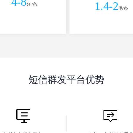
4-8
1.4-2
分 /条
毛/条
短信群发平台优势