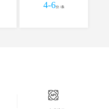
4-6
分 /条