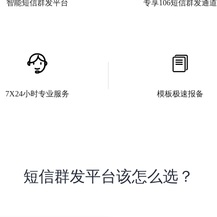
智能短信群发平台
专享106短信群发通道
专享106短信群发通道
智能短信群发平台
移动+联通+电信都是同一个106短信
格透明，充值、短信发送记录，群发
增加企业颜值，支持短信回复互动。
实时可查，发送情况一目了然更好的
网合一，多通配置，通道状态实时监
7X24小时专业服务
模板极速报备
帮助客户解决账目不明问题。
群发平台智能切换，支持大量群发
户解决通道堵塞下发问题
7X24小时专业服务
模板极速报备
4小时专业技术客服团队为您服务，帮您
报备内容模版宽松+签名数量无上限
短信群发平台该怎么选？
解决短信群发遇到的问题。
快，任意时段都可以报备，无需人