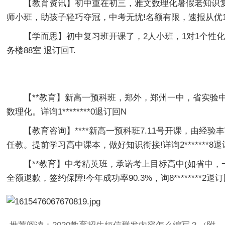
【教育资讯】初中重在初三，雅文数理化暑假老知识复
师小班，助孩子轻巧夺冠，中考无忧!名额有限，速报从优1****
【学而思】初中复习班开课了，2人小班，1对1个性化
务楼88室 退订回T.
【**教育】新高一预科班，郑外，郑州一中，省实验
数理化。详询1********0退订回N
【教育咨询】****新高一预科班7.11号开课，由经验
任教。提前学习高中课本，做好知识衔接!详询2*******8退
【**教育】中考精英班，承诺考上目标高中(如省中，一
全额退款，签约保障!今年成功率90.3%，询8********2退