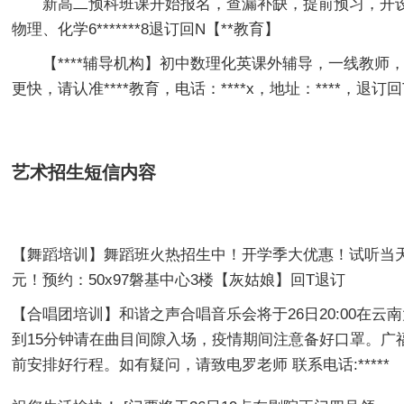
新高二预科班课开始报名，查漏补缺，提前预习，开设
物理、化学6*******8退订回N【**教育】
【****辅导机构】初中数理化英课外辅导，一线教师
更快，请认准****教育，电话：****x，地址：****，退订回
艺术招生
短信内容
【舞蹈培训】舞蹈班火热招生中！开学季大优惠！试听当天
元！预约：50x97磐基中心3楼【灰姑娘】回T退订
【合唱团培训】和谐之声合唱音乐会将于26日20:00在云
到15分钟请在曲目间隙入场，疫情期间注意备好口罩。广
前安排好行程。如有疑问，请致电罗老师 联系电话:*****