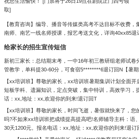
祝您生活愉快！ [门票将于26日19点在剧院正门四号领
取]
【教育咨询】编导、播音等传媒类高考不达目标不收费，集
南师、南艺一线名师授课，报艺考送文化，详询40xx85退
给家长的招生宣传短
信
新初三家长：总结期末考，一中16年初三教研组老师试卷
管教学，单科提30-60分，可食宿5********6退订回N【暑
【xx培训班】尊敬的家长，xx培训班暑期集训计划全面
短板学科、遗漏知识，定点突破，集中特训，高效学习，提高
话：xx,地址：xx,欢迎你的到来!退订回T
【xx培训班】尊敬的家长，时间飞逝，暑假就快来了，您
吗?不如来xx培训班把成绩提高提高吧!名师辅导主科：语
30天1200元。报名电话：xx,地址：xx,欢迎你的到来!退订