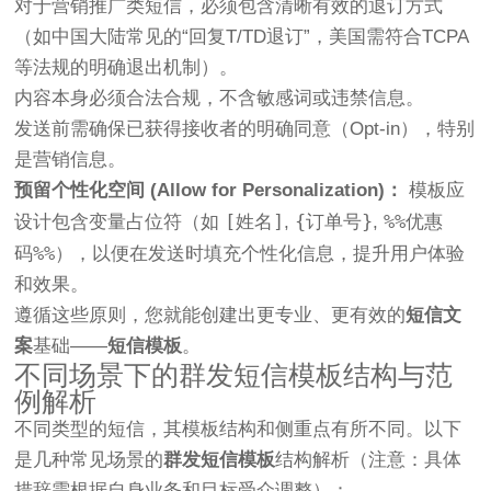
对于营销推广类短信，必须包含清晰有效的退订方式
（如中国大陆常见的“回复T/TD退订”，美国需符合TCPA
等法规的明确退出机制）。
内容本身必须合法合规，不含敏感词或违禁信息。
发送前需确保已获得接收者的明确同意（Opt-in），特别
是营销信息。
预留个性化空间 (Allow for Personalization)：
模板应
[姓名]
{订单号}
%%优惠
设计包含变量占位符（如
,
,
码%%
），以便在发送时填充个性化信息，提升用户体验
和效果。
遵循这些原则，您就能创建出更专业、更有效的
短信文
案
基础——
短信模板
。
不同场景下的群发短信模板结构与范
例解析
不同类型的短信，其模板结构和侧重点有所不同。以下
是几种常见场景的
群发短信模板
结构解析（注意：具体
措辞需根据自身业务和目标受众调整）：