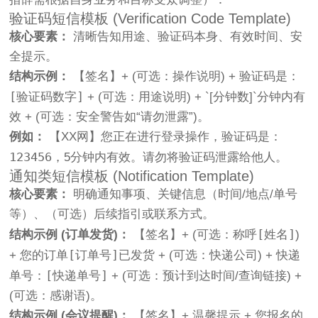
验证码短信模板 (Verification Code Template)
核心要素：
清晰告知用途、验证码本身、有效时间、安
全提示。
结构示例：
【签名】+ (可选：操作说明) + 验证码是：
[验证码数字]
+ (可选：用途说明) + `[分钟数]`分钟内有
效 + (可选：安全警告如“请勿泄露”)。
例如：
【XX网】您正在进行登录操作，验证码是：
123456
，5分钟内有效。请勿将验证码泄露给他人。
通知类短信模板 (Notification Template)
核心要素：
明确通知事项、关键信息（时间/地点/单号
等）、（可选）后续指引或联系方式。
[姓名]
结构示例 (订单发货)：
【签名】+ (可选：称呼
)
[订单号]
+ 您的订单
已发货 + (可选：快递公司) + 快递
[快递单号]
单号：
+ (可选：预计到达时间/查询链接) +
(可选：感谢语)。
结构示例 (会议提醒)：
【签名】+ 温馨提示 + 您报名的