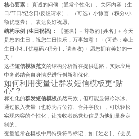
核心要素：
真诚的问候（通常个性化）、关怀内容（生
日/节日/纪念日/反馈请求）、（可选）小惊喜（积分/小
额优惠券）、表达良好祝愿。
[姓名]
结构示例 (生日祝福)：
【签名】+ 尊敬的
+ 今天
是您的生日，祝您生日快乐，万事如意！ + (可选：奉上
[优惠码/积分]
生日小礼
，请查收) + 愿您拥有美好的一
天！
这些
短信模板范文
的结构分析旨在提供思路，实际应用
中务必结合自身情况进行创新和优化。
如何利用变量让群发短信模板更“贴
心”？
标准化的
群发短信模板
虽然高效，但可能显得冷冰冰。
通过嵌入变量（也称为占位符、合并字段），可以轻松
实现内容的个性化，让接收者感觉短信是为他们量身定
制的。
[姓名]
{会员
变量通常在模板中用特殊符号标记，如
、