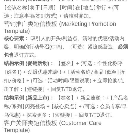
[会议名称]
[日期] [时间]
[地点]
将于
在
举行 + (可
选：注意事项/签到方式) + 请准时参加。
营销推广类短信模板 (Marketing Promotion
Template)
核心要素：
吸引人的开头/利益点、清晰的优惠/活动内
容、明确的行动号召(CTA)、（可选）紧迫感营造、
必须
包含
退订方式。
结构示例 (促销活动)：
【签名】+ (可选：个性化称呼
[姓名]
[活动名称/商品]
[折
) + 劲爆优惠来袭！+
低至
扣/价格]
+ (可选：活动时间/限量说明) + 立即抢购/点
[短链接]
击了解：
+ 回复T/TD退订。
[产品名
结构示例 (新品上市)：
【签名】+ 新品速递！+
称/系列]
[核心卖点]
闪亮登场 +
+ (可选：会员专享/早
[短链接]
鸟优惠) + 探索更多：
+ 回复T/TD退订。
客户关怀类短信模板 (Customer Care
Template)