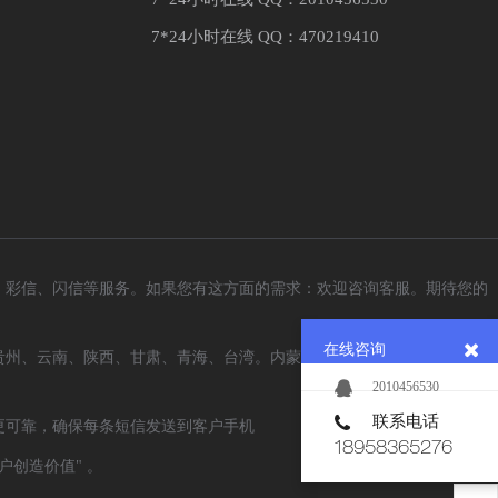
7*24小时在线 QQ：470219410
、彩信、闪信等服务。如果您有这方面的需求：欢迎咨询客服。期待您的
在线咨询
贵州、云南、陕西、甘肃、青海、台湾。内蒙古、广西、西藏自治区、宁
2010456530
联系电话
更可靠，确保每条短信发送到客户手机
18958365276
创造价值" 。