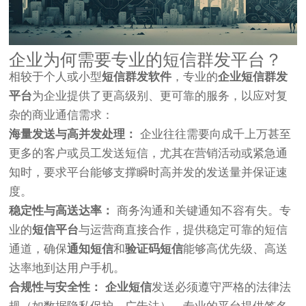
企业为何需要专业的
短信群发平台
？
相较于个人或小型
短信群发软件
，专业的
企业短信群发
平台
为企业提供了更高级别、更可靠的服务，以应对复
杂的商业通信需求：
海量发送与高并发处理：
企业往往需要向成千上万甚至
更多的客户或员工发送短信，尤其在营销活动或紧急通
知时，要求平台能够支撑瞬时高并发的发送量并保证速
度。
稳定性与高送达率：
商务沟通和关键通知不容有失。专
业的
短信平台
与运营商直接合作，提供稳定可靠的短信
通道，确保
通知短信
和
验证码短信
能够高优先级、高送
达率地到达用户手机。
合规性与安全性：
企业短信
发送必须遵守严格的法律法