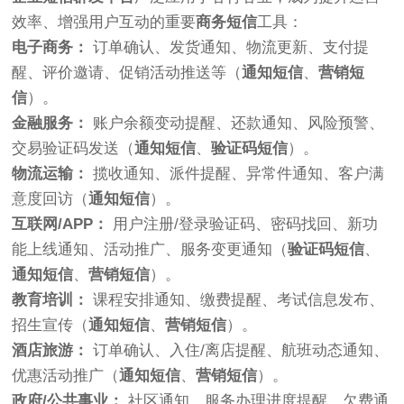
效率、增强用户互动的重要
商务短信
工具：
电子商务：
订单确认、发货通知、物流更新、支付提
醒、评价邀请、促销活动推送等（
通知短信
、
营销短
信
）。
金融服务：
账户余额变动提醒、还款通知、风险预警、
交易验证码发送（
通知短信
、
验证码短信
）。
物流运输：
揽收通知、派件提醒、异常件通知、客户满
意度回访（
通知短信
）。
互联网/APP：
用户注册/登录验证码、密码找回、新功
能上线通知、活动推广、服务变更通知（
验证码短信
、
通知短信
、
营销短信
）。
教育培训：
课程安排通知、缴费提醒、考试信息发布、
招生宣传（
通知短信
、
营销短信
）。
酒店旅游：
订单确认、入住/离店提醒、航班动态通知、
优惠活动推广（
通知短信
、
营销短信
）。
政府/公共事业：
社区通知、服务办理进度提醒、欠费通